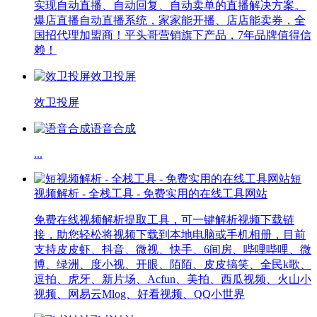
实现自动直播、自动回复、自动卖单的直播解决方案。
爆店直播自动直播系统，家家能开播、店店能卖券，全
国招代理加盟商！平头哥营销旗下产品，7年品牌值得信
赖！
效卫投屏
效卫投屏
语音合成
...
短
视频解析 - 全栈工具 - 免费实用的在线工具网站
免费在线视频解析提取工具，可一键解析视频下载链
接，助您轻松将视频下载到本地电脑或手机相册，目前
支持皮皮虾、抖音、微视、快手、6间房、哔哩哔哩、微
博、绿洲、度小视、开眼、陌陌、皮皮搞笑、全民k歌、
逗拍、虎牙、新片场、Acfun、美拍、西瓜视频、火山小
视频、网易云Mlog、好看视频、QQ小世界