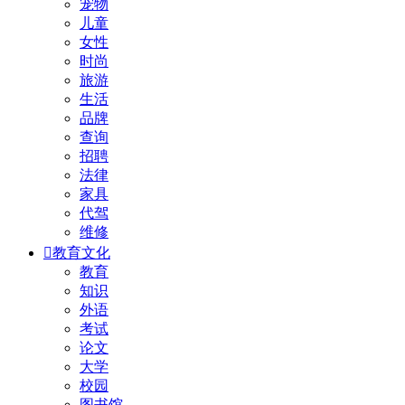
宠物
儿童
女性
时尚
旅游
生活
品牌
查询
招聘
法律
家具
代驾
维修

教育文化
教育
知识
外语
考试
论文
大学
校园
图书馆