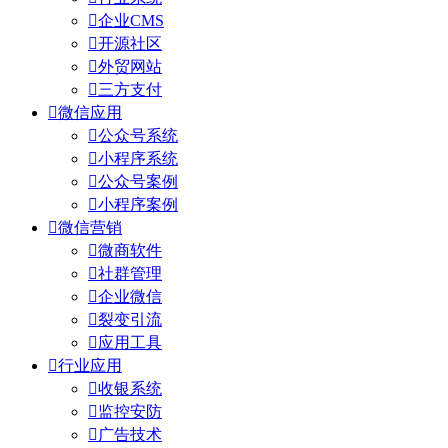

企业CMS

开源社区

外贸网站

三方支付

微信应用

公众号系统

小程序系统

公众号案例

小程序案例

微信营销

微商软件

社群管理

企业微信

裂变引流

应用工具

行业应用

收银系统

监控安防

广告技术