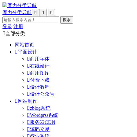
魔力分类导航



登录
注册

全部分类
网站首页

平面设计

商用字体

在线设计

商用图库

付费下载

设计教程

设计公众号

网站制作

zblog系统

Wordprss系统

服务器CDN

源码交易

行业系统