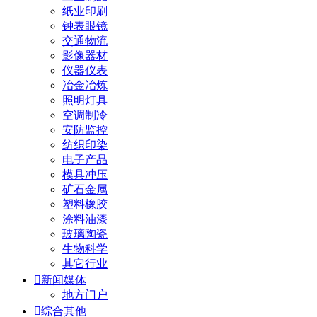
纸业印刷
钟表眼镜
交通物流
影像器材
仪器仪表
冶金冶炼
照明灯具
空调制冷
安防监控
纺织印染
电子产品
模具冲压
矿石金属
塑料橡胶
涂料油漆
玻璃陶瓷
生物科学
其它行业

新闻媒体
地方门户

综合其他