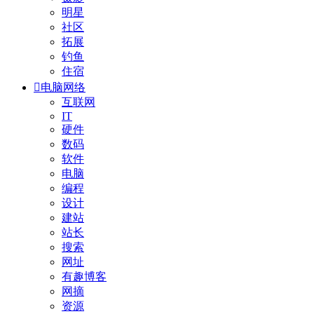
明星
社区
拓展
钓鱼
住宿

电脑网络
互联网
IT
硬件
数码
软件
电脑
编程
设计
建站
站长
搜索
网址
有趣博客
网摘
资源