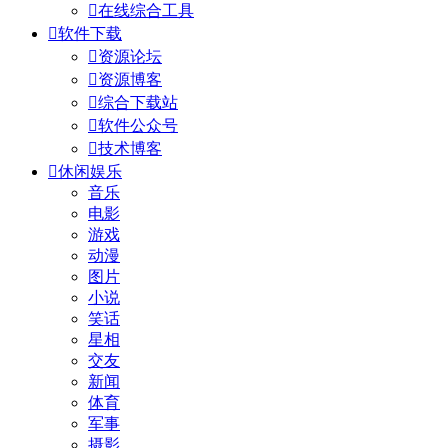

在线综合工具

软件下载

资源论坛

资源博客

综合下载站

软件公众号

技术博客

休闲娱乐
音乐
电影
游戏
动漫
图片
小说
笑话
星相
交友
新闻
体育
军事
摄影