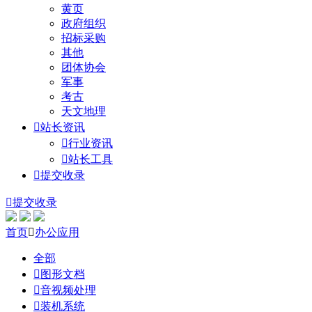
黄页
政府组织
招标采购
其他
团体协会
军事
考古
天文地理

站长资讯

行业资讯

站长工具

提交收录

提交收录
首页

办公应用
全部

图形文档

音视频处理

装机系统