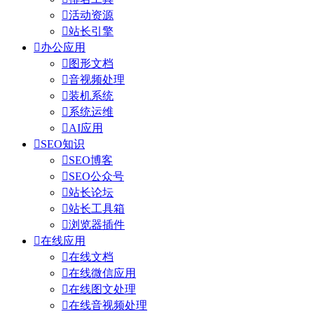

活动资源

站长引擎

办公应用

图形文档

音视频处理

装机系统

系统运维

AI应用

SEO知识

SEO博客

SEO公众号

站长论坛

站长工具箱

浏览器插件

在线应用

在线文档

在线微信应用

在线图文处理

在线音视频处理