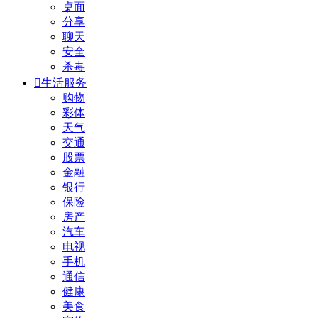
桌面
分享
聊天
安全
杀毒

生活服务
购物
彩体
天气
交通
股票
金融
银行
保险
房产
汽车
电视
手机
通信
健康
美食