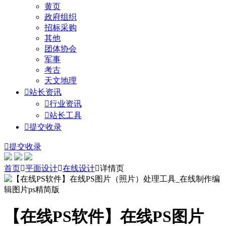
黄页
政府组织
招标采购
其他
团体协会
军事
考古
天文地理

站长资讯

行业资讯

站长工具

提交收录

提交收录
首页

平面设计

在线设计

详情页
【在线PS软件】在线PS图片