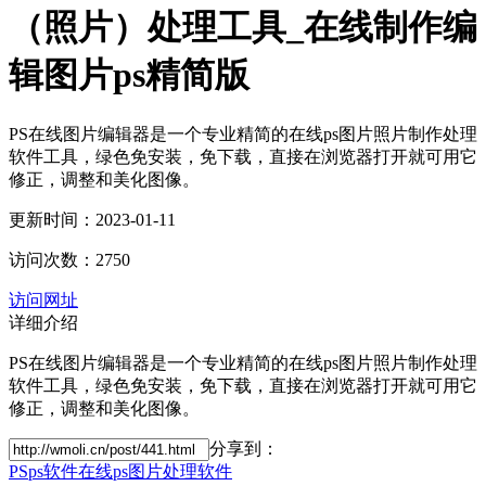
（照片）处理工具_在线制作编
辑图片ps精简版
PS在线图片编辑器是一个专业精简的在线ps图片照片制作处理
软件工具，绿色免安装，免下载，直接在浏览器打开就可用它
修正，调整和美化图像。
更新时间：2023-01-11
访问次数：2750
访问网址
详细介绍
PS在线图片编辑器是一个专业精简的在线ps图片照片制作处理
软件工具，绿色免安装，免下载，直接在浏览器打开就可用它
修正，调整和美化图像。
分享到：
PS
ps软件
在线ps
图片处理软件