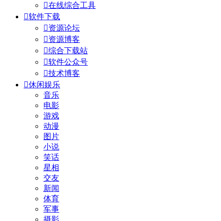

在线综合工具

软件下载

资源论坛

资源博客

综合下载站

软件公众号

技术博客

休闲娱乐
音乐
电影
游戏
动漫
图片
小说
笑话
星相
交友
新闻
体育
军事
摄影