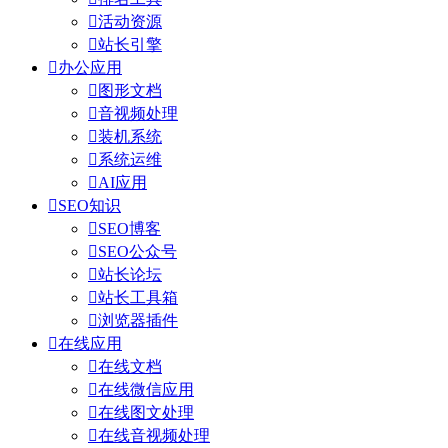

活动资源

站长引擎

办公应用

图形文档

音视频处理

装机系统

系统运维

AI应用

SEO知识

SEO博客

SEO公众号

站长论坛

站长工具箱

浏览器插件

在线应用

在线文档

在线微信应用

在线图文处理

在线音视频处理