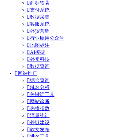

商标软著

支付系统

数据采集

客服系统

外贸营销

行业应用公众号

地图标注

AI模型

外卖科技

数据查询

网站推广

综合查询

域名分析

关键词工具

网站诊断

热搜指数

流量统计

外链建设

软文发布

排名工具