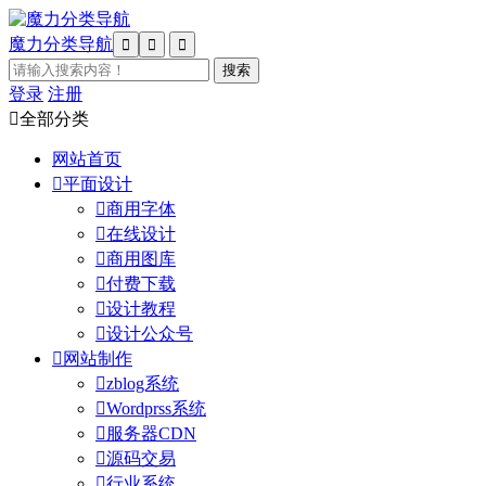
魔力分类导航



登录
注册

全部分类
网站首页

平面设计

商用字体

在线设计

商用图库

付费下载

设计教程

设计公众号

网站制作

zblog系统

Wordprss系统

服务器CDN

源码交易

行业系统