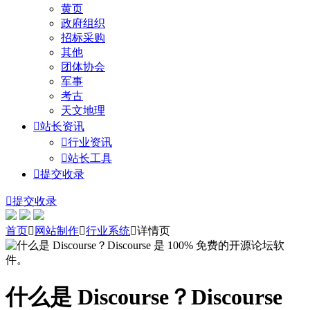
黄页
政府组织
招标采购
其他
团体协会
军事
考古
天文地理

站长资讯

行业资讯

站长工具

提交收录

提交收录
首页

网站制作

行业系统

详情页
什么是 Discourse？Discourse