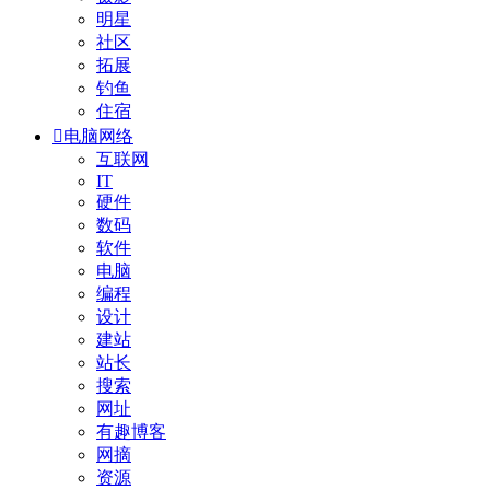
明星
社区
拓展
钓鱼
住宿

电脑网络
互联网
IT
硬件
数码
软件
电脑
编程
设计
建站
站长
搜索
网址
有趣博客
网摘
资源