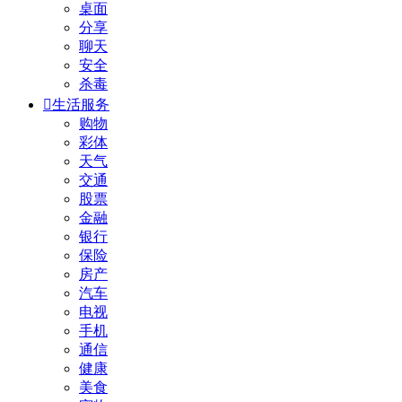
桌面
分享
聊天
安全
杀毒

生活服务
购物
彩体
天气
交通
股票
金融
银行
保险
房产
汽车
电视
手机
通信
健康
美食