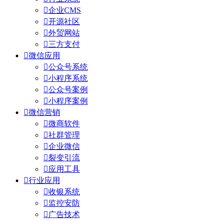

企业CMS

开源社区

外贸网站

三方支付

微信应用

公众号系统

小程序系统

公众号案例

小程序案例

微信营销

微商软件

社群管理

企业微信

裂变引流

应用工具

行业应用

收银系统

监控安防

广告技术