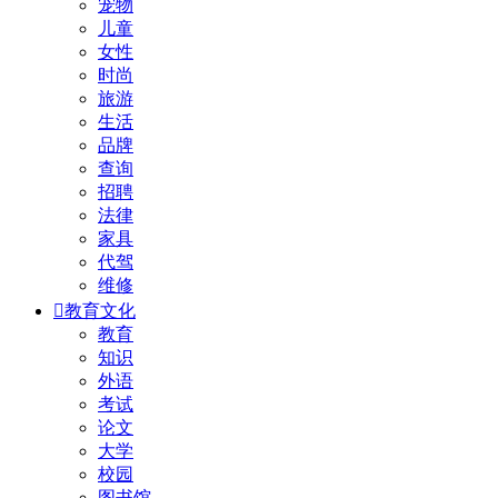
宠物
儿童
女性
时尚
旅游
生活
品牌
查询
招聘
法律
家具
代驾
维修

教育文化
教育
知识
外语
考试
论文
大学
校园
图书馆