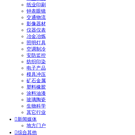
纸业印刷
钟表眼镜
交通物流
影像器材
仪器仪表
冶金冶炼
照明灯具
空调制冷
安防监控
纺织印染
电子产品
模具冲压
矿石金属
塑料橡胶
涂料油漆
玻璃陶瓷
生物科学
其它行业

新闻媒体
地方门户

综合其他