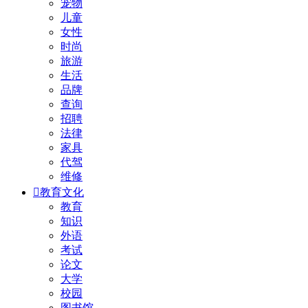
宠物
儿童
女性
时尚
旅游
生活
品牌
查询
招聘
法律
家具
代驾
维修

教育文化
教育
知识
外语
考试
论文
大学
校园
图书馆