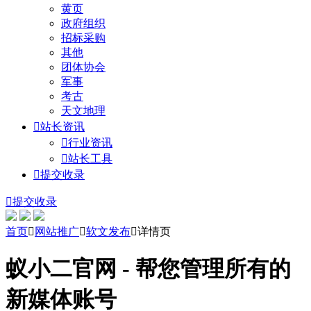
黄页
政府组织
招标采购
其他
团体协会
军事
考古
天文地理

站长资讯

行业资讯

站长工具

提交收录

提交收录
首页

网站推广

软文发布

详情页
蚁小二官网 - 帮您管理所有的
新媒体账号