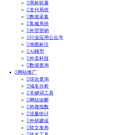

商标软著

支付系统

数据采集

客服系统

外贸营销

行业应用公众号

地图标注

AI模型

外卖科技

数据查询

网站推广

综合查询

域名分析

关键词工具

网站诊断

热搜指数

流量统计

外链建设

软文发布

排名工具