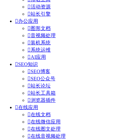

活动资源

站长引擎

办公应用

图形文档

音视频处理

装机系统

系统运维

AI应用

SEO知识

SEO博客

SEO公众号

站长论坛

站长工具箱

浏览器插件

在线应用

在线文档

在线微信应用

在线图文处理

在线音视频处理