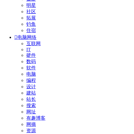
明星
社区
拓展
钓鱼
住宿

电脑网络
互联网
IT
硬件
数码
软件
电脑
编程
设计
建站
站长
搜索
网址
有趣博客
网摘
资源