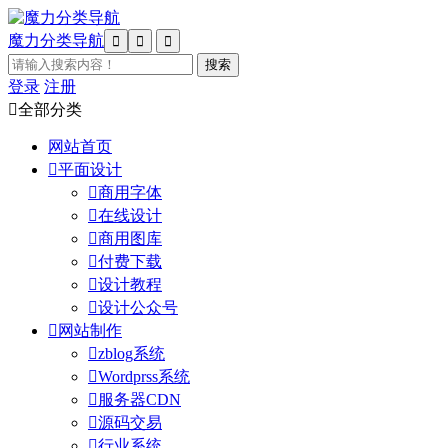
魔力分类导航



登录
注册

全部分类
网站首页

平面设计

商用字体

在线设计

商用图库

付费下载

设计教程

设计公众号

网站制作

zblog系统

Wordprss系统

服务器CDN

源码交易

行业系统