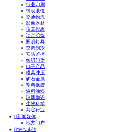
纸业印刷
钟表眼镜
交通物流
影像器材
仪器仪表
冶金冶炼
照明灯具
空调制冷
安防监控
纺织印染
电子产品
模具冲压
矿石金属
塑料橡胶
涂料油漆
玻璃陶瓷
生物科学
其它行业

新闻媒体
地方门户

综合其他