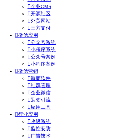

企业CMS

开源社区

外贸网站

三方支付

微信应用

公众号系统

小程序系统

公众号案例

小程序案例

微信营销

微商软件

社群管理

企业微信

裂变引流

应用工具

行业应用

收银系统

监控安防

广告技术