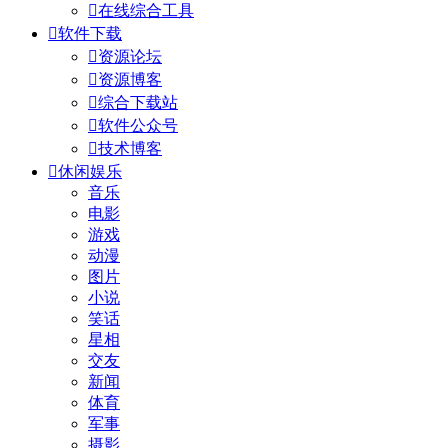

在线综合工具

软件下载

资源论坛

资源博客

综合下载站

软件公众号

技术博客

休闲娱乐
音乐
电影
游戏
动漫
图片
小说
笑话
星相
交友
新闻
体育
军事
摄影