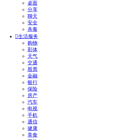
桌面
分享
聊天
安全
杀毒

生活服务
购物
彩体
天气
交通
股票
金融
银行
保险
房产
汽车
电视
手机
通信
健康
美食