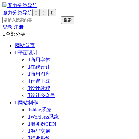
魔力分类导航



登录
注册

全部分类
网站首页

平面设计

商用字体

在线设计

商用图库

付费下载

设计教程

设计公众号

网站制作

zblog系统

Wordprss系统

服务器CDN

源码交易

行业系统