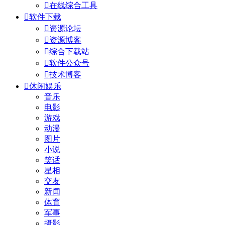

在线综合工具

软件下载

资源论坛

资源博客

综合下载站

软件公众号

技术博客

休闲娱乐
音乐
电影
游戏
动漫
图片
小说
笑话
星相
交友
新闻
体育
军事
摄影