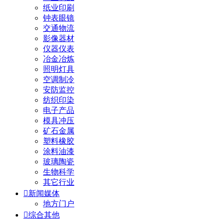
纸业印刷
钟表眼镜
交通物流
影像器材
仪器仪表
冶金冶炼
照明灯具
空调制冷
安防监控
纺织印染
电子产品
模具冲压
矿石金属
塑料橡胶
涂料油漆
玻璃陶瓷
生物科学
其它行业

新闻媒体
地方门户

综合其他