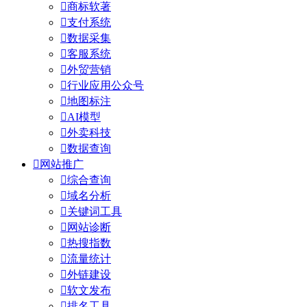

商标软著

支付系统

数据采集

客服系统

外贸营销

行业应用公众号

地图标注

AI模型

外卖科技

数据查询

网站推广

综合查询

域名分析

关键词工具

网站诊断

热搜指数

流量统计

外链建设

软文发布

排名工具