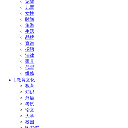
宠物
儿童
女性
时尚
旅游
生活
品牌
查询
招聘
法律
家具
代驾
维修

教育文化
教育
知识
外语
考试
论文
大学
校园
图书馆