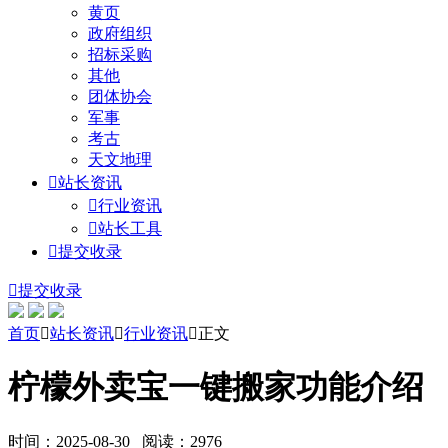
黄页
政府组织
招标采购
其他
团体协会
军事
考古
天文地理

站长资讯

行业资讯

站长工具

提交收录

提交收录
首页

站长资讯

行业资讯

正文
柠檬外卖宝一键搬家功能介绍
时间：2025-08-30 阅读：2976