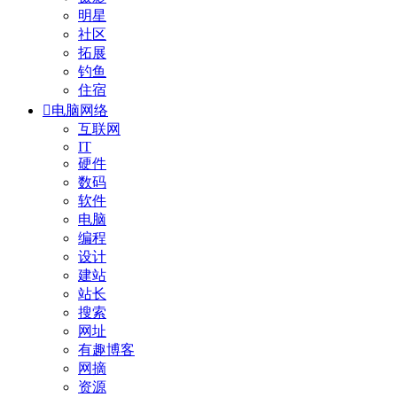
明星
社区
拓展
钓鱼
住宿

电脑网络
互联网
IT
硬件
数码
软件
电脑
编程
设计
建站
站长
搜索
网址
有趣博客
网摘
资源