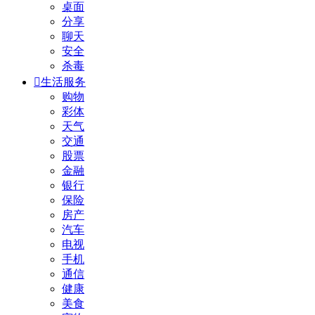
桌面
分享
聊天
安全
杀毒

生活服务
购物
彩体
天气
交通
股票
金融
银行
保险
房产
汽车
电视
手机
通信
健康
美食