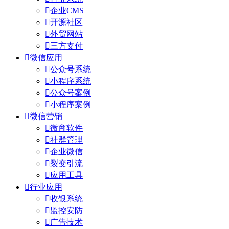

企业CMS

开源社区

外贸网站

三方支付

微信应用

公众号系统

小程序系统

公众号案例

小程序案例

微信营销

微商软件

社群管理

企业微信

裂变引流

应用工具

行业应用

收银系统

监控安防

广告技术