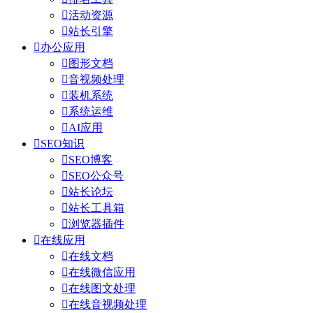

活动资源

站长引擎

办公应用

图形文档

音视频处理

装机系统

系统运维

AI应用

SEO知识

SEO博客

SEO公众号

站长论坛

站长工具箱

浏览器插件

在线应用

在线文档

在线微信应用

在线图文处理

在线音视频处理