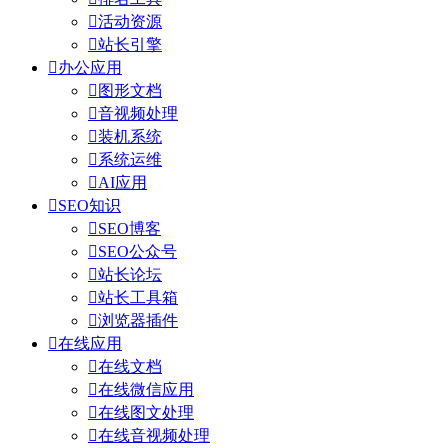

活动资源

站长引擎

办公应用

图形文档

音视频处理

装机系统

系统运维

AI应用

SEO知识

SEO博客

SEO公众号

站长论坛

站长工具箱

浏览器插件

在线应用

在线文档

在线微信应用

在线图文处理

在线音视频处理