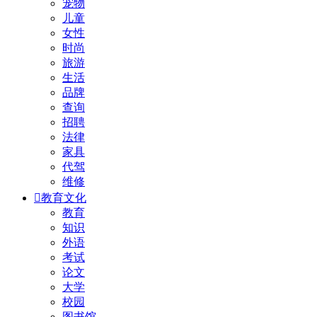
宠物
儿童
女性
时尚
旅游
生活
品牌
查询
招聘
法律
家具
代驾
维修

教育文化
教育
知识
外语
考试
论文
大学
校园
图书馆