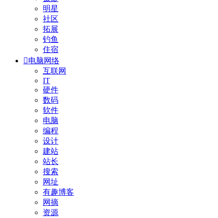
明星
社区
拓展
钓鱼
住宿

电脑网络
互联网
IT
硬件
数码
软件
电脑
编程
设计
建站
站长
搜索
网址
有趣博客
网摘
资源