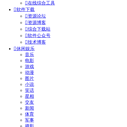

在线综合工具

软件下载

资源论坛

资源博客

综合下载站

软件公众号

技术博客

休闲娱乐
音乐
电影
游戏
动漫
图片
小说
笑话
星相
交友
新闻
体育
军事
摄影