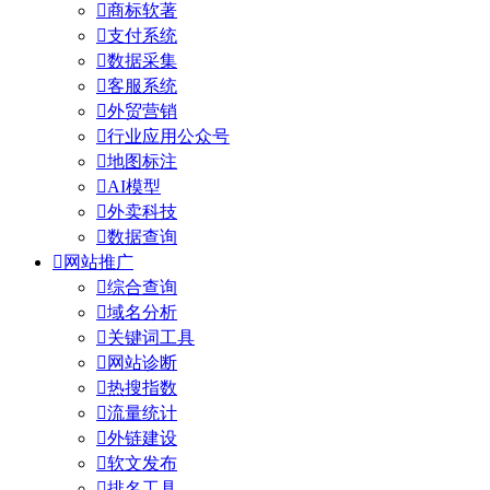

商标软著

支付系统

数据采集

客服系统

外贸营销

行业应用公众号

地图标注

AI模型

外卖科技

数据查询

网站推广

综合查询

域名分析

关键词工具

网站诊断

热搜指数

流量统计

外链建设

软文发布

排名工具