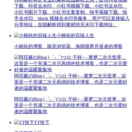
下载、抖音去水印、小红书视频下载、小红书去水印、
小红书图片下载、小红书文案复制、快手视频下载、快
手去水印、tiktok 视频去水印等服务，用户可以直接输入
分享地址，在线解析得到素材的无水印下载地址。
小棉袄的百味人生
小棉袄的博客，嗅觉浏览器、海阔视界开发者的博客
阿珏酱のBlog (゜-゜)つロ 干杯~ - 逐梦二次元世界，这
里是一个充满二次元风情的技术博客，也是二次元爱好
者的温暖聚集地
阿珏酱のBlog (゜-゜)つロ 干杯~ - 逐梦二次元世界，这
里是一个充满二次元风情的技术博客，也是二次元爱好
者的温暖聚集地
TT快下