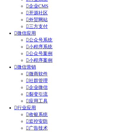

企业CMS

开源社区

外贸网站

三方支付

微信应用

公众号系统

小程序系统

公众号案例

小程序案例

微信营销

微商软件

社群管理

企业微信

裂变引流

应用工具

行业应用

收银系统

监控安防

广告技术