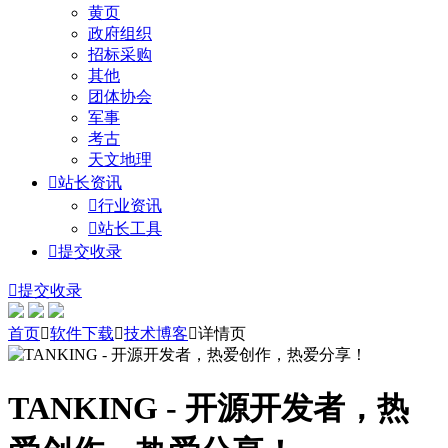
黄页
政府组织
招标采购
其他
团体协会
军事
考古
天文地理

站长资讯

行业资讯

站长工具

提交收录

提交收录
首页

软件下载

技术博客

详情页
TANKING - 开源开发者，热