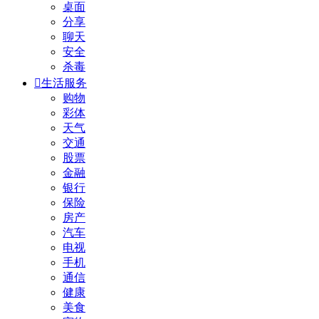
桌面
分享
聊天
安全
杀毒

生活服务
购物
彩体
天气
交通
股票
金融
银行
保险
房产
汽车
电视
手机
通信
健康
美食