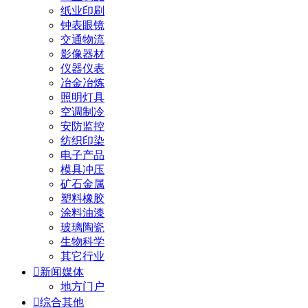
纸业印刷
钟表眼镜
交通物流
影像器材
仪器仪表
冶金冶炼
照明灯具
空调制冷
安防监控
纺织印染
电子产品
模具冲压
矿石金属
塑料橡胶
涂料油漆
玻璃陶瓷
生物科学
其它行业

新闻媒体
地方门户

综合其他