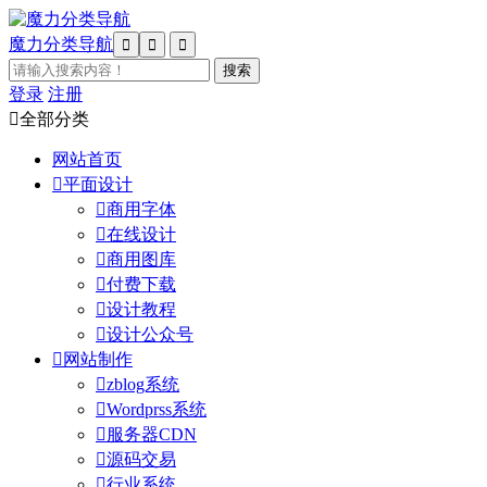
魔力分类导航



登录
注册

全部分类
网站首页

平面设计

商用字体

在线设计

商用图库

付费下载

设计教程

设计公众号

网站制作

zblog系统

Wordprss系统

服务器CDN

源码交易

行业系统