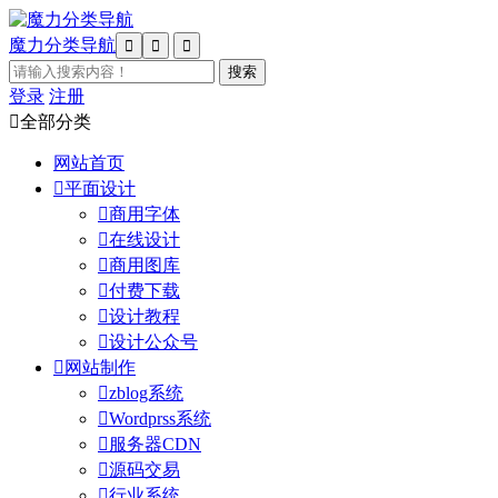
魔力分类导航



登录
注册

全部分类
网站首页

平面设计

商用字体

在线设计

商用图库

付费下载

设计教程

设计公众号

网站制作

zblog系统

Wordprss系统

服务器CDN

源码交易

行业系统