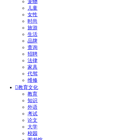
宠物
儿童
女性
时尚
旅游
生活
品牌
查询
招聘
法律
家具
代驾
维修

教育文化
教育
知识
外语
考试
论文
大学
校园
图书馆