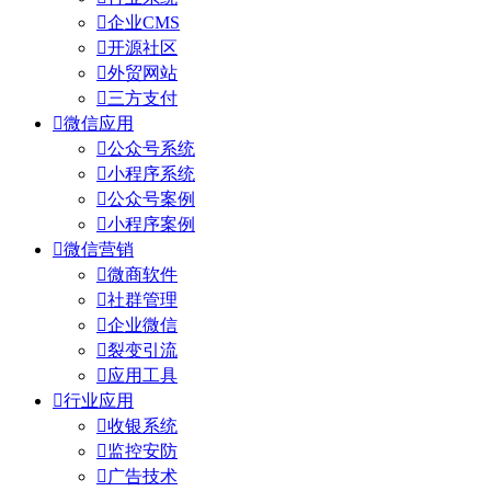

企业CMS

开源社区

外贸网站

三方支付

微信应用

公众号系统

小程序系统

公众号案例

小程序案例

微信营销

微商软件

社群管理

企业微信

裂变引流

应用工具

行业应用

收银系统

监控安防

广告技术