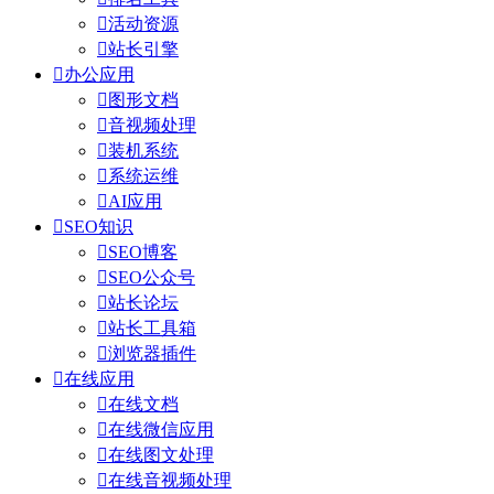

活动资源

站长引擎

办公应用

图形文档

音视频处理

装机系统

系统运维

AI应用

SEO知识

SEO博客

SEO公众号

站长论坛

站长工具箱

浏览器插件

在线应用

在线文档

在线微信应用

在线图文处理

在线音视频处理