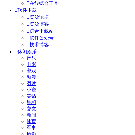

在线综合工具

软件下载

资源论坛

资源博客

综合下载站

软件公众号

技术博客

休闲娱乐
音乐
电影
游戏
动漫
图片
小说
笑话
星相
交友
新闻
体育
军事
摄影