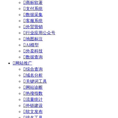

商标软著

支付系统

数据采集

客服系统

外贸营销

行业应用公众号

地图标注

AI模型

外卖科技

数据查询

网站推广

综合查询

域名分析

关键词工具

网站诊断

热搜指数

流量统计

外链建设

软文发布

排名工具