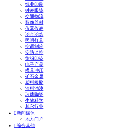
纸业印刷
钟表眼镜
交通物流
影像器材
仪器仪表
冶金冶炼
照明灯具
空调制冷
安防监控
纺织印染
电子产品
模具冲压
矿石金属
塑料橡胶
涂料油漆
玻璃陶瓷
生物科学
其它行业

新闻媒体
地方门户

综合其他