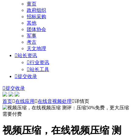
黄页
政府组织
招标采购
其他
团体协会
军事
考古
天文地理

站长资讯

行业资讯

站长工具

提交收录

提交收录
首页

在线应用

在线音视频处理

详情页
视频压缩，在线视频压缩 测