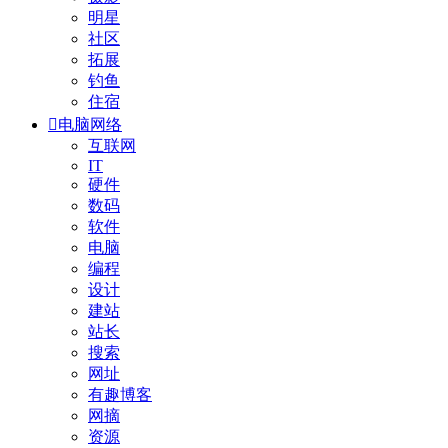
明星
社区
拓展
钓鱼
住宿

电脑网络
互联网
IT
硬件
数码
软件
电脑
编程
设计
建站
站长
搜索
网址
有趣博客
网摘
资源