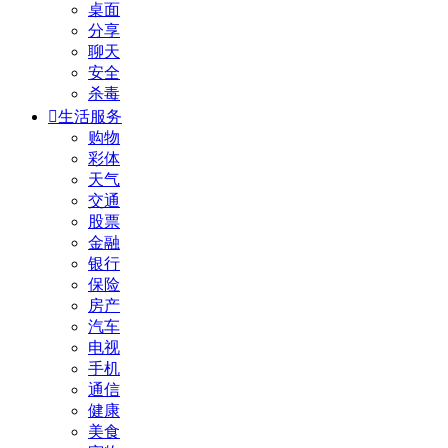
桌面
分享
聊天
安全
杀毒

生活服务
购物
彩体
天气
交通
股票
金融
银行
保险
房产
汽车
电视
手机
通信
健康
美食