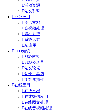

活动资源

站长引擎

办公应用

图形文档

音视频处理

装机系统

系统运维

AI应用

SEO知识

SEO博客

SEO公众号

站长论坛

站长工具箱

浏览器插件

在线应用

在线文档

在线微信应用

在线图文处理

在线音视频处理