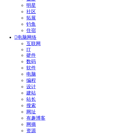
明星
社区
拓展
钓鱼
住宿

电脑网络
互联网
IT
硬件
数码
软件
电脑
编程
设计
建站
站长
搜索
网址
有趣博客
网摘
资源