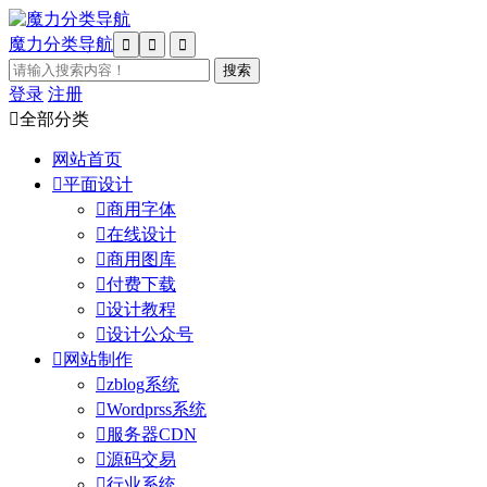
魔力分类导航



登录
注册

全部分类
网站首页

平面设计

商用字体

在线设计

商用图库

付费下载

设计教程

设计公众号

网站制作

zblog系统

Wordprss系统

服务器CDN

源码交易

行业系统