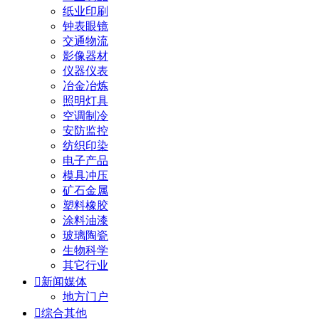
纸业印刷
钟表眼镜
交通物流
影像器材
仪器仪表
冶金冶炼
照明灯具
空调制冷
安防监控
纺织印染
电子产品
模具冲压
矿石金属
塑料橡胶
涂料油漆
玻璃陶瓷
生物科学
其它行业

新闻媒体
地方门户

综合其他