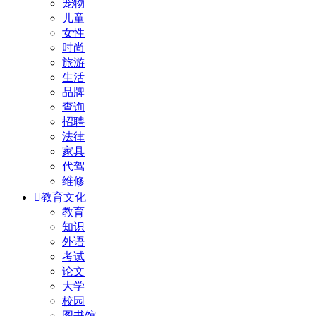
宠物
儿童
女性
时尚
旅游
生活
品牌
查询
招聘
法律
家具
代驾
维修

教育文化
教育
知识
外语
考试
论文
大学
校园
图书馆