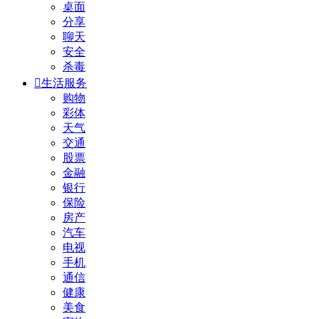
桌面
分享
聊天
安全
杀毒

生活服务
购物
彩体
天气
交通
股票
金融
银行
保险
房产
汽车
电视
手机
通信
健康
美食