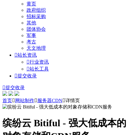
黄页
政府组织
招标采购
其他
团体协会
军事
考古
天文地理

站长资讯

行业资讯

站长工具

提交收录

提交收录
首页

网站制作

服务器CDN

详情页
缤纷云 Bitiful - 强大低成本的