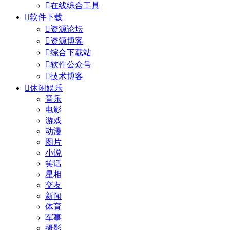

在线综合工具

软件下载

资源论坛

资源博客

综合下载站

软件公众号

技术博客

休闲娱乐
音乐
电影
游戏
动漫
图片
小说
笑话
星相
交友
新闻
体育
军事
摄影