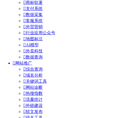

商标软著

支付系统

数据采集

客服系统

外贸营销

行业应用公众号

地图标注

AI模型

外卖科技

数据查询

网站推广

综合查询

域名分析

关键词工具

网站诊断

热搜指数

流量统计

外链建设

软文发布

排名工具