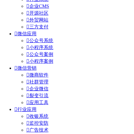

企业CMS

开源社区

外贸网站

三方支付

微信应用

公众号系统

小程序系统

公众号案例

小程序案例

微信营销

微商软件

社群管理

企业微信

裂变引流

应用工具

行业应用

收银系统

监控安防

广告技术