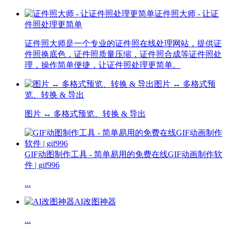
证件照大师 - 让证
件照处理更简单
证件照大师是一个专业的证件照在线处理网站，提供证
件照换底色，证件照质量压缩，证件照合成等证件照处
理，操作简单便捷，让证件照处理更简单。
图片 ↔ 多格式预
览、转换 & 导出
图片 ↔ 多格式预览、转换 & 导出
GIF动图制作工具 - 简单易用的免费在线GIF动画制作软
件 | gif996
...
AI改图神器
...