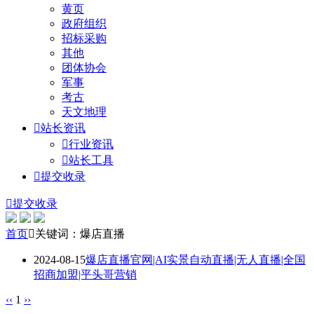
黄页
政府组织
招标采购
其他
团体协会
军事
考古
天文地理

站长资讯

行业资讯

站长工具

提交收录

提交收录
首页

关键词：爆店直播
2024-08-15
爆店直播官网|AI实景自动直播|无人直播|全国
招商加盟|平头哥营销
‹‹
1
››